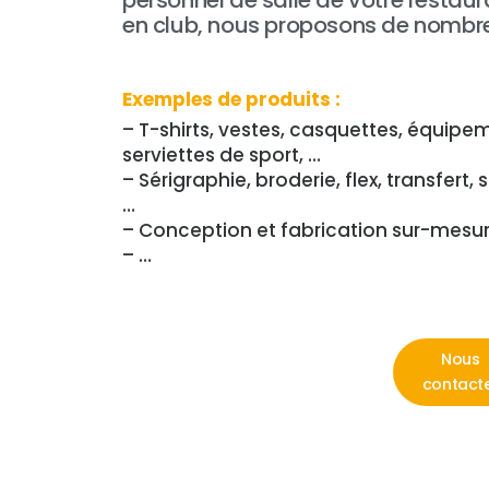
personnel de salle de votre restau
en club, nous proposons de nombre
Exemples de produits :
– T-shirts, vestes, casquettes, équi
serviettes de sport, …
– Sérigraphie, broderie, flex, transfert,
…
– Conception et fabrication sur-mesu
– …
Nous
contact