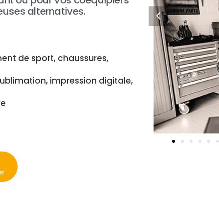
rant ou pour vos coéquipiers
uses alternatives.
pement de sport, chaussures,
 sublimation, impression digitale,
re
er